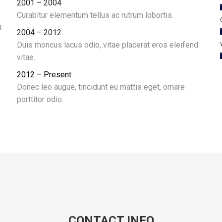
2001 – 2004
Curabitur elementum tellus ac rutrum lobortis.
t
2004 – 2012
Duis rhoncus lacus odio, vitae placerat eros eleifend
vitae.
2012 – Present
Donec leo augue, tincidunt eu mattis eget, ornare
porttitor odio.
CONTACT INFO