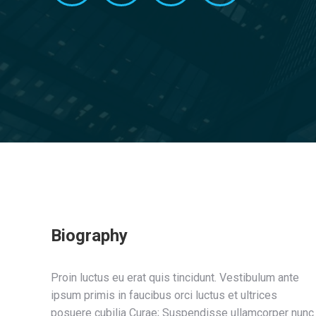
Biography
Proin luctus eu erat quis tincidunt. Vestibulum ante
ipsum primis in faucibus orci luctus et ultrices
posuere cubilia Curae; Suspendisse ullamcorper nunc