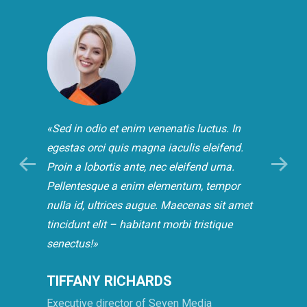
 erat
«Sed in odio et enim venenatis luctus. In
«Prae
s.
egestas orci quis magna iaculis eleifend.
odio 
suada
Proin a lobortis ante, nec eleifend urna.
orci 
uris.
Pellentesque a enim elementum, tempor
lobor
nulla id, ultrices augue. Maecenas sit amet
Pelle
tincidunt elit – habitant morbi tristique
nulla
senectus!»
tincid
TIFFANY RICHARDS
DIA
Executive director of Seven Media
Co-ow