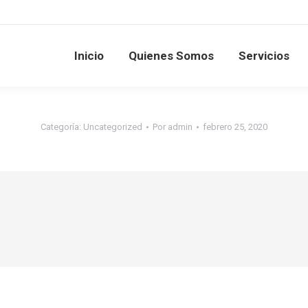
Inicio
Quienes Somos
Servicios
Categoría:
Uncategorized
Por
admin
febrero 25, 2020