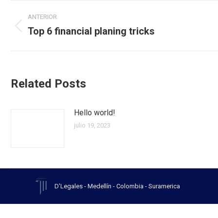
Navegación
ANTERIOR
entre
Top 6 financial planing tricks
Publicación
anterior:
publicaciones
Related Posts
Hello world!
julio 19, 2023
D'Legales - Medellín - Colombia - Suramerica